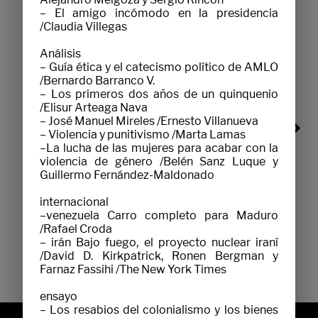
LIBROS
– El amigo incómodo en la presidencia 
/Claudia Villegas

Análisis

– Guía ética y el catecismo político de AMLO 
/Bernardo Barranco V.

– Los primeros dos años de un quinquenio 
/Elisur Arteaga Nava

– José Manuel Mireles /Ernesto Villanueva

– Violencia y punitivismo /Marta Lamas

–La lucha de las mujeres para acabar con la 
violencia de género /Belén Sanz Luque y 
Guillermo Fernández-Maldonado

LA VIDA EN MÉXICO (1976-2010) TOMO II SALINAS DE GORTARI/ZEDILLO
internacional

–venezuela Carro completo para Maduro 
$169.00
MXN
/Rafael Croda

MAY. 2022
– irán Bajo fuego, el proyecto nuclear iraní 
/David D. Kirkpatrick, Ronen Bergman y 
Farnaz Fassihi /The New York Times

ensayo

– Los resabios del colonialismo y los bienes 