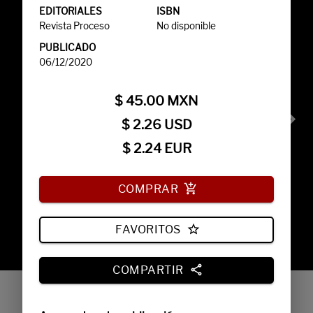
EDITORIALES
ISBN
Revista Proceso
No disponible
PUBLICADO
06/12/2020
$
45.00
MXN
$
2.26
USD
$
2.24
EUR
COMPRAR
PROCESO 0038
$60.00
MXN
AGO. 2026
FAVORITOS
COMPARTIR
EDICIONES ESPECIALES